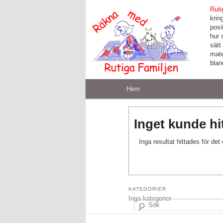
Ruti
kri
posi
hur 
sätt
mat
blan
Huvudmeny
Hem
Hoppa till huvudinnehåll
Hoppa till sekundärt innehåll
Inget kunde hi
Inga resultat hittades för det
Sök
KATEGORIER
Inga kategorier