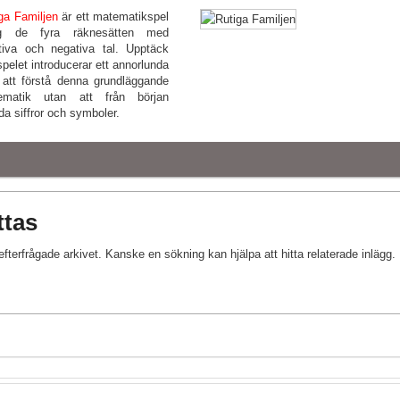
ga Familjen
är ett matematikspel
ng de fyra räknesätten med
tiva och negativa tal. Upptäck
spelet introducerar ett annorlunda
 att förstå denna grundläggande
ematik utan att från början
da siffror och symboler.
ttas
 efterfrågade arkivet. Kanske en sökning kan hjälpa att hitta relaterade inlägg.