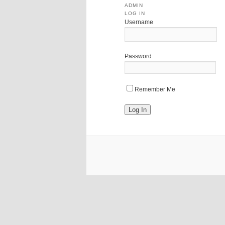
ADMIN
LOG IN
Username
Password
Remember Me