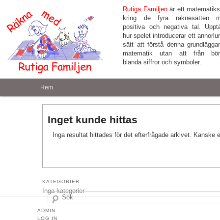
Rutiga Familjen
är ett matematiks
kring de fyra räknesätten 
positiva och negativa tal. Uppt
hur spelet introducerar ett annorl
sätt att förstå denna grundlägga
matematik utan att från bör
blanda siffror och symboler.
Huvudmeny
Hem
Hoppa till huvudinnehåll
Hoppa till sekundärt innehåll
Inget kunde hittas
Inga resultat hittades för det efterfrågade arkivet. Kanske e
Sök
KATEGORIER
Inga kategorier
ADMIN
LOG IN